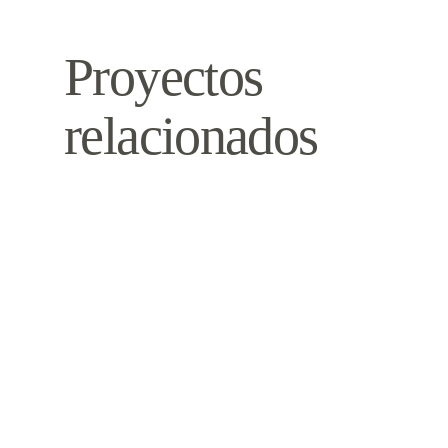
Proyectos
relacionados
Vivienda
Ático
P01
SJ7
Vivienda
Ático
06/06/2022
05/05/2021
M34
M30
Peluquería
03/03/2020
02/02/2019
B10
01/01/2019