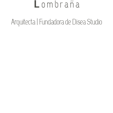
L
o m b r a ñ a
Arquitecta | Fundadora de Disea Studio